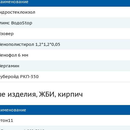
аименование
идростеклоизол
лимс ВодоStop
Изовер
енополистирол 1,2*1,2*0,05
енофол 6 мм
Пергамин
уберойд РКП-350
е изделия, ЖБИ, кирпич
аименование
етон11