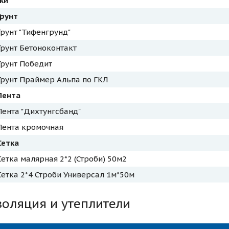
тки
Грунт
Грунт "Тифенгрунд"
Грунт Бетоноконтакт
Грунт Победит
Грунт Праймер Альпа по ГКЛ
Лента
Лента "Дихтунгсбанд"
Лента кромочная
Сетка
Сетка малярная 2*2 (Строби) 50м2
Сетка 2*4 Строби Универсал 1м*50м
золяция и утеплители