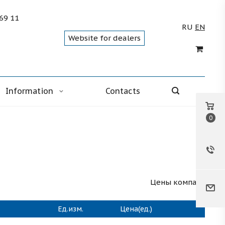
 69 11
RU
EN
Website for dealers
Information
Contacts
0
Цены компакт
Ед.изм.
Цена(ед.)