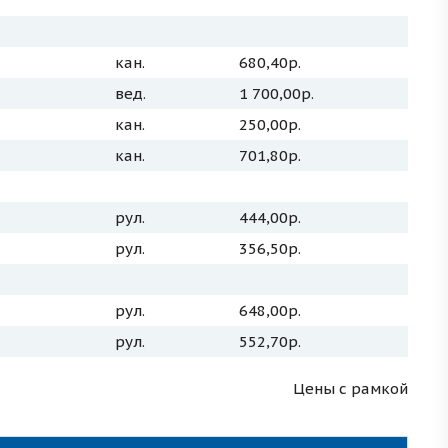
кан.
680,40р.
вед.
1 700,00р.
кан.
250,00р.
кан.
701,80р.
рул.
444,00р.
рул.
356,50р.
рул.
648,00р.
рул.
552,70р.
Цены с рамкой