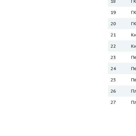
18
ГК
19
ГК
20
ГК
21
К
22
К
23
П
24
П
25
П
26
Пл
27
Пл