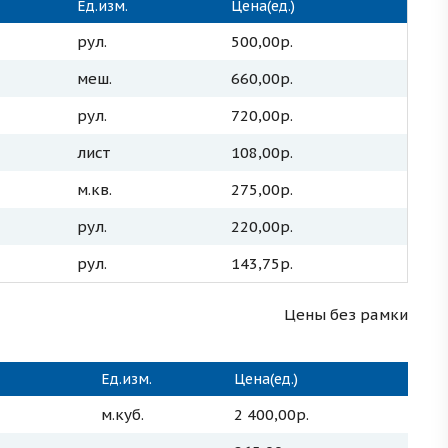
Ед.изм.
Цена(ед.)
рул.
500,00р.
меш.
660,00р.
рул.
720,00р.
лист
108,00р.
м.кв.
275,00р.
рул.
220,00р.
рул.
143,75р.
Цены без рамки
Ед.изм.
Цена(ед.)
м.куб.
2 400,00р.