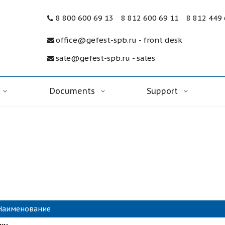
8 800 600 69 13
8 812 600 69 11
8 812 449
office@gefest-spb.ru - front desk
sale@gefest-spb.ru - sales
Documents
Support
Наименование