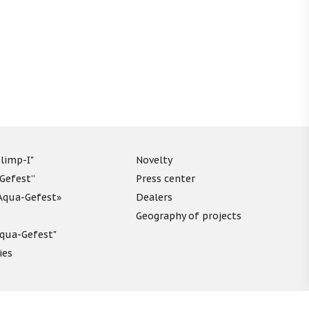
limp-I"
Novelty
“Gefest”
Press center
«Aqua-Gefest»
Dealers
Geography of projects
"Aqua-Gefest"
ies