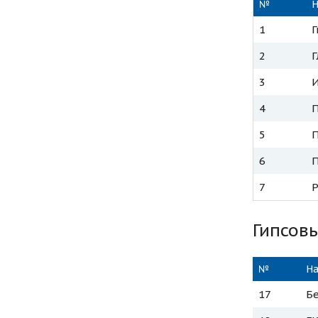
№
Н
1
Г
2
Г
3
4
П
5
П
6
7
Р
Гипсовы
№
Н
17
Б